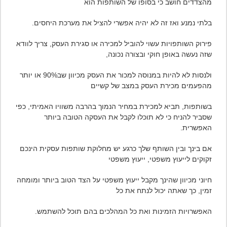
מהצדדים חושב כי בסופו של השותפות הוא
בלתי נמנע ואז זה לא יהיה אפשרי להציל את מערכת היחסים.
פירוק השותפויות עשוי להוביל למכירה או סגירת העסק, צריך לוודא
שזה נעשה באופן חוקי ובצורה נכונה,
ולנסות לא להיות במנוסה למכור את העסק מכיוון שב90% או יותר
מהפעמים מכירת העסק במצב של קשיים
בשותפות, תביא למכירת במחיר הנמוך בהרבה משוויו האמיתי,
כפי
שסביר להניח כי לא תוכלו לקבל את
העסקה הטובה ביותר
האפשרית.
אם בינך ובין השותף שלך כרגע יש מחלוקת שותפות עסקית הינכם
זקוקים לייעוץ משפטי, ייעוץ משפטי
חיוני מכיוון שהינך מקבל ייעוץ משפטי על הצד הטוב ביותר ומומחה
זמין, כך שאתה יכול לנתח את כל
האפשרויות הזמינות ואת כל המהלכים בהם תוכל להשתמש.