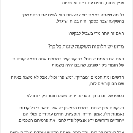
עניין פתוח, חוזים עתידיים ואופציות.
כל מה שאתה באמת רוצה לעשות הוא לשים את הכסף שלך
בהשקעה שבה כספך יהיה בטוח ושיגדל.
האם זה יותר מדי בשביל לבקש?
מדוע יש חלופות השקעה שונות כל כך?
האם הם באמת שונות? בביקור קצר במכולת אתה תראה קופסות
של חומרי ניקוי שונים, שרובם יהיה בשמות
חדשים ומתוחכמים “מבריק”, “משופר” וכולי, אבל לא משנה באיזה
שם הם קוראים לזה,
בסופו של יום בתוך האריזה יהיה פשוט חומר ניקוי ותו לא.
השקעות אינן שונות. במבט הראשון זה אולי נראה כי כל קרנות
נאמנות אלו, אמון יחידה, אופציות, חוזים עתידיים וכולי הם
ייחודיים ודורשים ידע אנציקלופדי להבין את פרטיהם הטכניים.
אבל לעתים קרובות יותר ממה שאתה מדמיין עומדת מולך השקעה