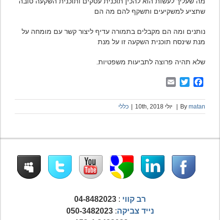
מה שעליך לעשות הוא להכין תוכנית עסקים ותוכנית השקעה טובה
שתציע למשקיעים ותשקף להם מה הם
נותנים ומה הם מקבלים בתמורה עדיף ליצור קשר עם מומחה על
מנת שינסח תוכנית השקעה זו על מנת
שלא תהיה פרוצה לתביעות משפטיות.
Email
Twitter
Facebook
matan
By
|
יולי 10th, 2018
|
כללי
רב קווי
:
04-8482023
נייד צביקה
:
050-3482023